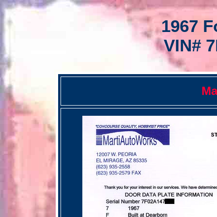
1967 F
VIN# 
Ma